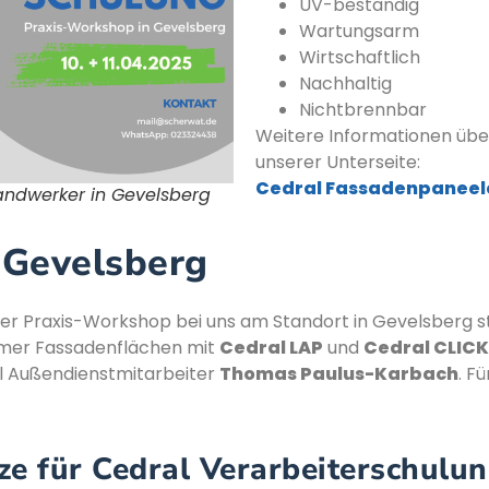
UV-beständig
Wartungsarm
Wirtschaftlich
Nachhaltig
Nichtbrennbar
Weitere Informationen über
unserer Unterseite:
Cedral Fassadenpaneele
andwerker in Gevelsberg
 Gevelsberg
giger Praxis-Workshop bei uns am Standort in Gevelsberg s
ehmer Fassadenflächen mit
Cedral LAP
und
Cedral CLICK
l Außendienstmitarbeiter
Thomas Paulus-Karbach
. F
ze für Cedral Verarbeiterschulu