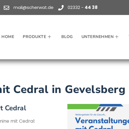
mail@scherwat.de
02332 -
44 38
HOME
PRODUKTE
BLOG
UNTERNEHMEN
it Cedral in Gevelsberg
t Cedral
mine mit Cedral: