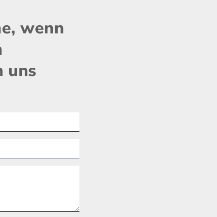
ne, wenn
n
n uns