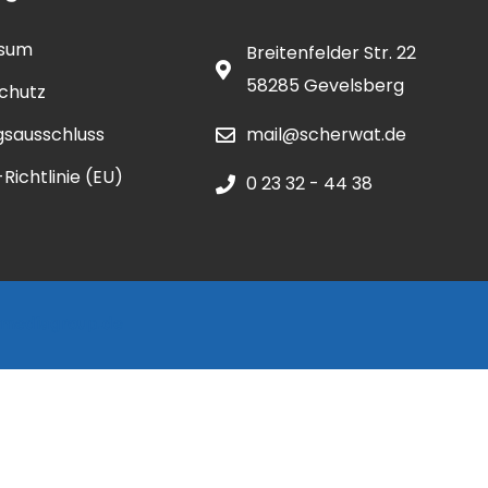
ssum
Breitenfelder Str. 22
58285 Gevelsberg
chutz
gsausschluss
mail@scherwat.de
Richtlinie (EU)
0 23 32 - 44 38
rmediagroup.de