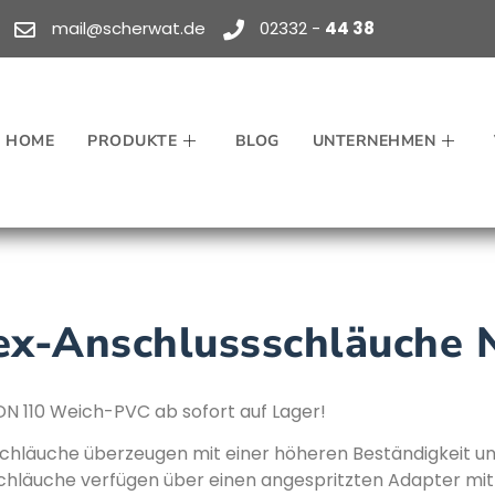
mail@scherwat.de
02332 -
44 38
HOME
PRODUKTE
BLOG
UNTERNEHMEN
lex-Anschlussschläuche
N 110 Weich-PVC ab sofort auf Lager!
chläuche überzeugen mit einer höheren Beständigkeit und
hläuche verfügen über einen angespritzten Adapter mit 