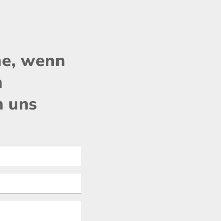
ne, wenn
n
n uns