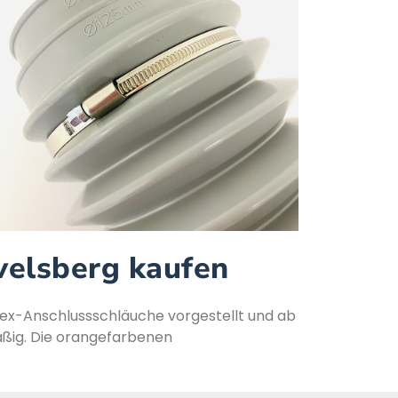
velsberg kaufen
Flex-Anschlussschläuche vorgestellt und ab
ig. Die oran­ge­far­benen