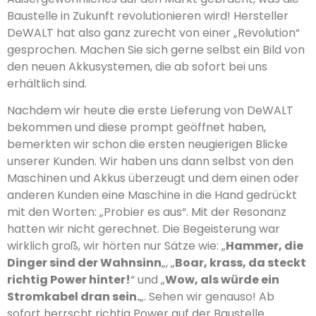
Baustelle in Zukunft revolutionieren wird! Hersteller
DeWALT hat also ganz zurecht von einer „Revolution“
gesprochen. Machen Sie sich gerne selbst ein Bild von
den neuen Akkusystemen, die ab sofort bei uns
erhältlich sind.
Nachdem wir heute die erste Lieferung von DeWALT
bekommen und diese prompt geöffnet haben,
bemerkten wir schon die ersten neugierigen Blicke
unserer Kunden. Wir haben uns dann selbst von den
Maschinen und Akkus überzeugt und dem einen oder
anderen Kunden eine Maschine in die Hand gedrückt
mit den Worten: „Probier es aus“. Mit der Resonanz
hatten wir nicht gerechnet. Die Begeisterung war
wirklich groß, wir hörten nur Sätze wie: „
Hammer, die
Dinger sind der Wahnsinn
„, „
Boar, krass, da steckt
richtig Power hinter!
“ und „
Wow, als würde ein
Stromkabel dran sein.
„. Sehen wir genauso! Ab
sofort herrscht richtig Power auf der Baustelle.