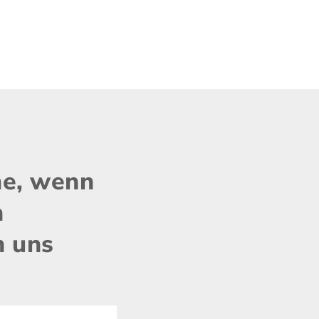
ne, wenn
n
n uns