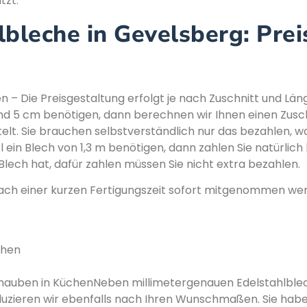
tzt.
bleche in Gevelsberg: Preis
n – Die Preisgestaltung erfolgt je nach Zuschnitt und Läng
nd 5 cm benötigen, dann berechnen wir Ihnen einen Zusch
lt. Sie brauchen selbstverständlich nur das bezahlen, wa
ein Blech von 1,3 m benötigen, dann zahlen Sie natürlich k
 Blech hat, dafür zahlen müssen Sie nicht extra bezahlen.
nach einer kurzen Fertigungszeit sofort mitgenommen werd
chen
gshauben in KüchenNeben millimetergenauen Edelstahlble
zieren wir ebenfalls nach Ihren Wunschmaßen. Sie haben 