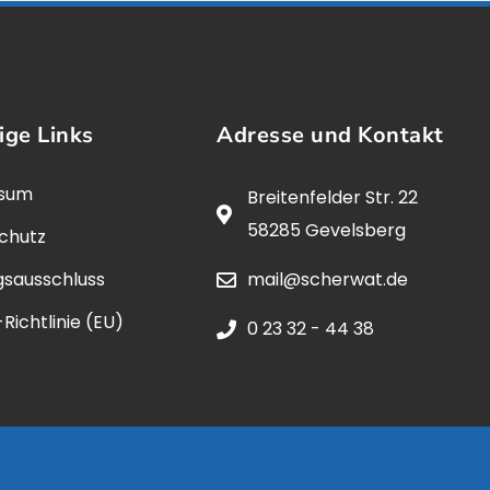
ige Links
Adresse und Kontakt
ssum
Breitenfelder Str. 22
58285 Gevelsberg
chutz
gsausschluss
mail@scherwat.de
Richtlinie (EU)
0 23 32 - 44 38
rmediagroup.de