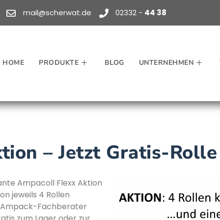
mail@scherwat.de
02332 -
44 38
HOME
PRODUKTE
BLOG
UNTERNEHMEN
ion – Jetzt Gratis-Rolle
ante Ampacoll Flexx Aktion
on jeweils 4 Rollen
er Ampack-Fachberater
ratis zum Lager oder zur