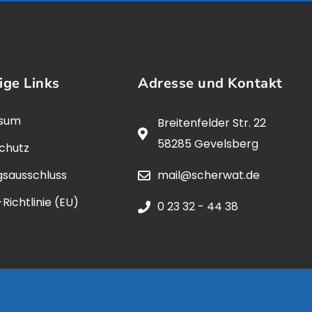
ige Links
Adresse und Kontakt
ssum
Breitenfelder Str. 22
58285 Gevelsberg
chutz
gsausschluss
mail@scherwat.de
Richtlinie (EU)
0 23 32 - 44 38
rmediagroup.de