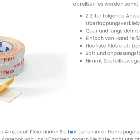
abreißen, es werden somit k
Z.B. für folgende Anw
Überlappungsverkleb
Quer und längs dehn
Einfach von Hand reiß
Höchste Klebkraft ber
Soft und anpassungsf
Nimmt Bauteilbewegu
 Ampacoll Flexx finden Sie
hier
auf unserer Homepage un
s Angebot von uns wünschen, zögern Sie bitte nicht uns a