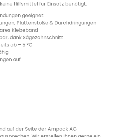
eine Hilfsmittel für Einsatz benötigt.
endungen geeignet:
ungen, Plattenstöße & Durchdringungen
bares Klebeband
bar, dank Sägezahnschnitt
eits ab – 5 °C
ähig
ngen auf
d auf der Seite der Ampack AG
nzusprechen. Wir erstellen Ihnen gerne ein