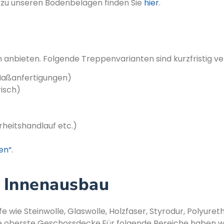
n zu unseren Bodenbelägen finden Sie
hier
.
nbieten. Folgende Treppenvarianten sind kurzfristig ve
aßanfertigungen)
isch)
heitshandlauf etc.)
en“
.
 Innenausbau
wie Steinwolle, Glaswolle, Holzfaser, Styrodur, Polyure
ie oberste Geschossdecke.Für folgende Bereiche haben 