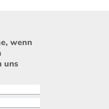
ne, wenn
n
n uns