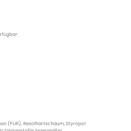
rfügbar:
than (PUR), Resolhartschaum, Styropor
wir Dämmstoffe lagermäßig: