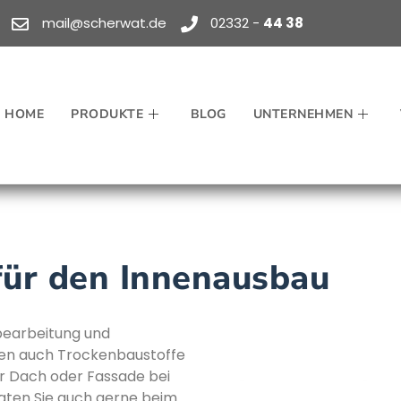
mail@scherwat.de
02332 -
44 38
HOME
PRODUKTE
BLOG
UNTERNEHMEN
für den Innenausbau
bearbeitung und
den auch Trockenbaustoffe
Ihr Dach oder Fassade bei
raten Sie auch gerne beim